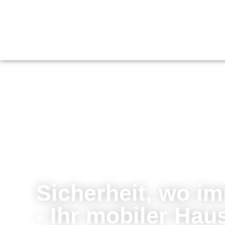
SHS Hausnotruf – Mobil
Sicherheit, wo im
- Ihr mobiler Hau