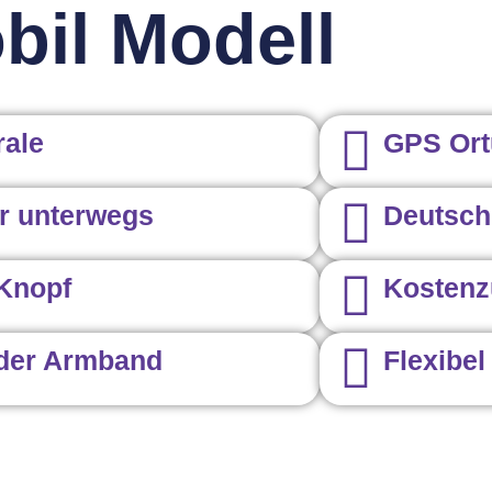
il Modell
rale
GPS Ort
ür unterwegs
Deutsch
Knopf
Kostenz
oder Armband
Flexibel