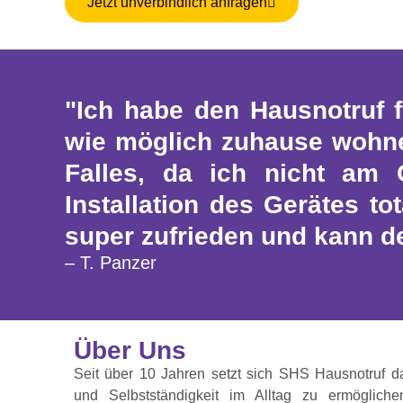
Jetzt unverbindlich anfragen
"Ich habe den Hausnotruf 
wie möglich zuhause wohnen
Falles, da ich nicht am 
Installation des Gerätes to
super zufrieden und kann d
– T. Panzer
Über Uns
Seit über 10 Jahren setzt sich SHS Hausnotruf d
und Selbstständigkeit im Alltag zu ermöglich