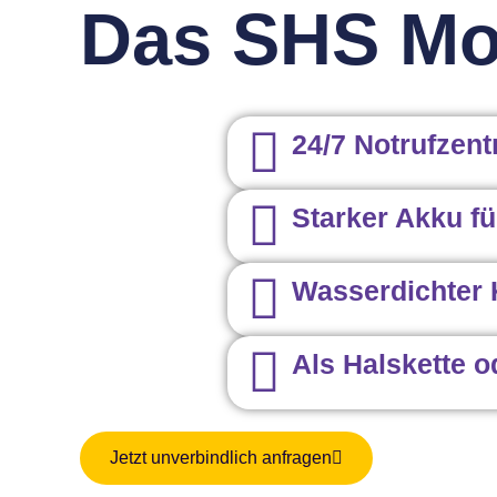
Das SHS Mob
24/7 Notrufzent
Starker Akku f
Wasserdichter 
Als Halskette 
Jetzt unverbindlich anfragen