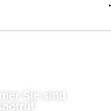
H
mer Sie sind
snotruf