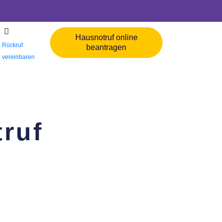
Hausnotruf online
Rückruf
beantragen
vereinbaren
truf