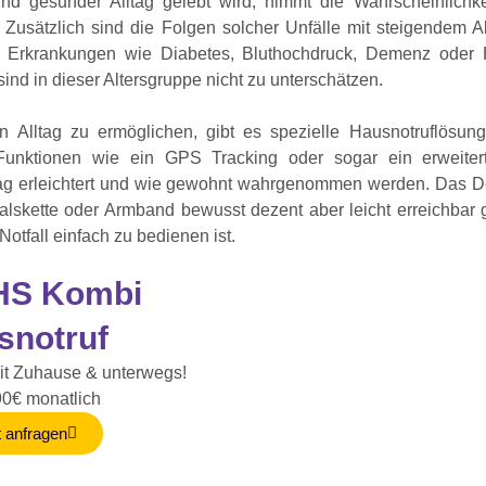
und gesunder Alltag gelebt wird, nimmt die Wahrscheinlichk
u. Zusätzlich sind die Folgen solcher Unfälle mit steigendem A
n Erkrankungen wie Diabetes, Bluthochdruck, Demenz oder
sind in dieser Altersgruppe nicht zu unterschätzen.
 Alltag zu ermöglichen, gibt es spezielle Hausnotruflösung
Funktionen wie ein GPS Tracking oder sogar ein erweitert
tag erleichtert und wie gewohnt wahrgenommen werden. Das D
alskette oder Armband bewusst dezent aber leicht erreichbar 
m Notfall einfach zu bedienen ist.
HS Kombi
snotruf
it Zuhause & unterwegs!
90€ monatlich
t anfragen