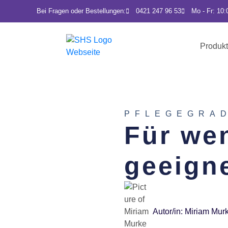
Bei Fragen oder Bestellungen:
0421 247 96 53
Mo - Fr: 10:
Produk
PFLEGEGRA
Für wen
geeign
Autor/in:
Miriam Mur