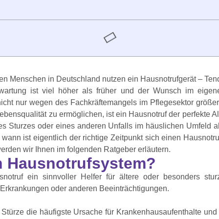
onen Menschen in Deutschland nutzen ein Hausnotrufgerät – Te
artung ist viel höher als früher und der Wunsch im eige
 nicht nur wegen des Fachkräftemangels im Pflegesektor größe
ebensqualität zu ermöglichen, ist ein Hausnotruf der perfekte 
ines Sturzes oder eines anderen Unfalls im häuslichen Umfeld a
 wann ist eigentlich der richtige Zeitpunkt sich einen Hausnot
erden wir Ihnen im folgenden Ratgeber erläutern.
in Hausnotrufsystem?
snotruf ein sinnvoller Helfer für ältere oder besonders st
 Erkrankungen oder anderen Beeinträchtigungen.
Stürze die häufigste Ursache für Krankenhausaufenthalte und 